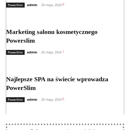
0
admin
-
26 maja, 2024
PowerSlim
Marketing salonu kosmetycznego
Powerslim
1
admin
-
26 maja, 2024
PowerSlim
Najlepsze SPA na świecie wprowadza
PowerSlim
0
admin
-
26 maja, 2024
PowerSlim