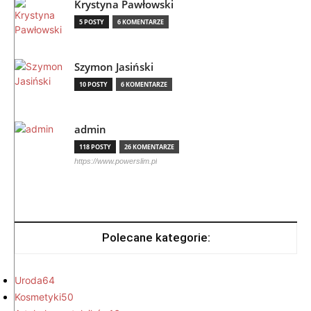
Krystyna Pawłowski
5 POSTY
6 KOMENTARZE
Szymon Jasiński
10 POSTY
6 KOMENTARZE
admin
118 POSTY
26 KOMENTARZE
https://www.powerslim.pl
Polecane kategorie:
Uroda
64
Kosmetyki
50