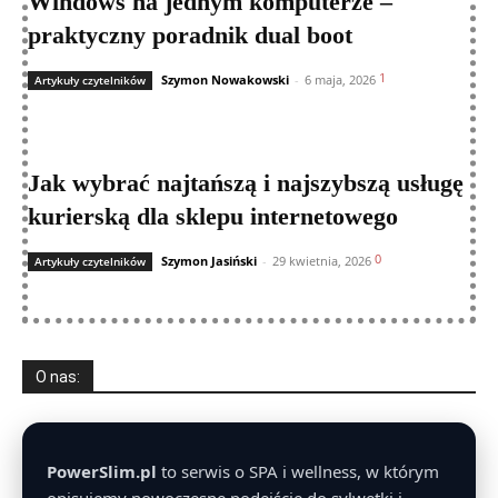
Windows na jednym komputerze –
praktyczny poradnik dual boot
1
Szymon Nowakowski
-
6 maja, 2026
Artykuły czytelników
Jak wybrać najtańszą i najszybszą usługę
kurierską dla sklepu internetowego
0
Szymon Jasiński
-
29 kwietnia, 2026
Artykuły czytelników
O nas:
PowerSlim.pl
to serwis o SPA i wellness, w którym
opisujemy nowoczesne podejście do sylwetki i