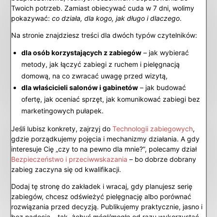
Twoich potrzeb. Zamiast obiecywać cuda w 7 dni, wolimy
pokazywać:
co działa, dla kogo, jak długo i dlaczego
.
Na stronie znajdziesz treści dla dwóch typów czytelników:
dla osób korzystających z zabiegów
– jak wybierać
metody, jak łączyć zabiegi z ruchem i pielęgnacją
domową, na co zwracać uwagę przed wizytą,
dla właścicieli salonów i gabinetów
– jak budować
ofertę, jak oceniać sprzęt, jak komunikować zabiegi bez
marketingowych pułapek.
Jeśli lubisz konkrety, zajrzyj do
Technologii zabiegowych
,
gdzie porządkujemy pojęcia i mechanizmy działania. A gdy
interesuje Cię „czy to na pewno dla mnie?”, polecamy dział
Bezpieczeństwo i przeciwwskazania
– bo dobrze dobrany
zabieg zaczyna się od kwalifikacji.
Dodaj tę stronę do zakładek i wracaj, gdy planujesz serię
zabiegów, chcesz odświeżyć pielęgnację albo porównać
rozwiązania przed decyzją. Publikujemy praktycznie, jasno i
bez nadęcia – tak, żebyś mógł/mogła od razu wykorzystać