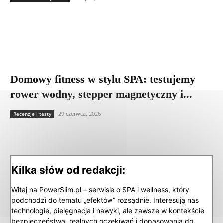
Domowy fitness w stylu SPA: testujemy
rower wodny, stepper magnetyczny i...
29 czerwca, 2026
Recenzje i testy
Kilka słów od redakcji:
Witaj na PowerSlim.pl – serwisie o SPA i wellness, który
podchodzi do tematu „efektów” rozsądnie. Interesują nas
technologie, pielęgnacja i nawyki, ale zawsze w kontekście
bezpieczeństwa, realnych oczekiwań i dopasowania do