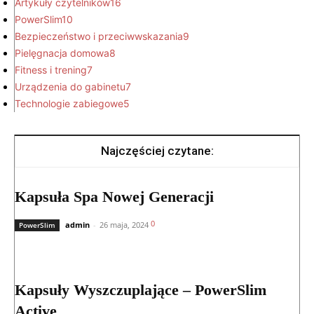
Artykuły czytelników
16
PowerSlim
10
Bezpieczeństwo i przeciwwskazania
9
Pielęgnacja domowa
8
Fitness i trening
7
Urządzenia do gabinetu
7
Technologie zabiegowe
5
Najczęściej czytane:
Kapsuła Spa Nowej Generacji
0
admin
-
26 maja, 2024
PowerSlim
Kapsuły Wyszczuplające – PowerSlim
Active