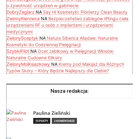
o żywotność urządzeń w gabinecie
DobryZeglarz
NA
Say Hi Kosmetyki: Pionierzy Clean Beauty
ZwinnyKierowca
NA
Bezpieczeństwo zabiegów liftingu ciała
urządzeniami RF u osób z implantami i urządzeniami
medycznymi
ZielonySceptyk
NA
Natura Siberica Alladale: Naturalne
Kosmetyki do Codziennej Pielęgnacji
SzybkiPilot
NA
Ocet Jabłkowy w Pielęgnacji Włosów:
Naturalne Cudowne Eliksiry
ZielonyMolKsiazkowy
NA
Kremy pod Makijaż dla Różnych
Typów Skóry – Który Będzie Najlepszy dla Ciebie?
Nasza redakcja:
Paulina Zieliński
13 POSTY
2 KOMENTARZE