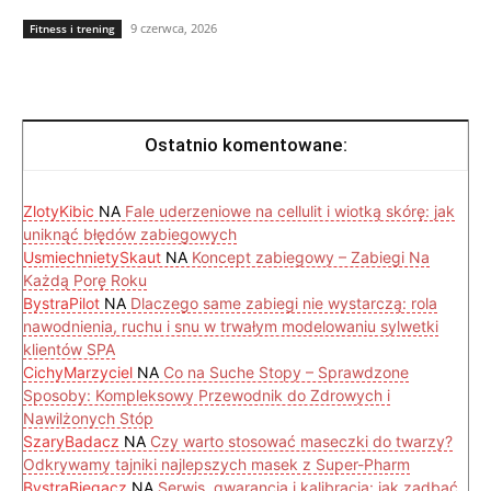
9 czerwca, 2026
Fitness i trening
Ostatnio komentowane:
ZlotyKibic
NA
Fale uderzeniowe na cellulit i wiotką skórę: jak
uniknąć błędów zabiegowych
UsmiechnietySkaut
NA
Koncept zabiegowy – Zabiegi Na
Każdą Porę Roku
BystraPilot
NA
Dlaczego same zabiegi nie wystarczą: rola
nawodnienia, ruchu i snu w trwałym modelowaniu sylwetki
klientów SPA
CichyMarzyciel
NA
Co na Suche Stopy – Sprawdzone
Sposoby: Kompleksowy Przewodnik do Zdrowych i
Nawilżonych Stóp
SzaryBadacz
NA
Czy warto stosować maseczki do twarzy?
Odkrywamy tajniki najlepszych masek z Super-Pharm
BystraBiegacz
NA
Serwis, gwarancja i kalibracja: jak zadbać